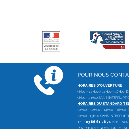
POUR NOUS CONT
HORAIRES D'OUVERTURE
9H00 – 12H00 / 14H00 – 16H00,
9H00 - 13H00 SANS INTERRUPTI
HORAIRES DU STANDARD T
10H00 – 12H00 / 14H00 – 16H00
10H00 - 13H00 SANS INTERRUPT
TÉL :
03 86 61 06 71
(APPEL NON 
POUR TOUTE QUESTION RELAT