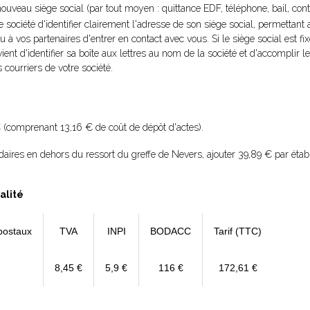
nouveau siège social (par tout moyen : quittance EDF, téléphone, bail, contra
re société d'identifier clairement l'adresse de son siège social, permettant
ou à vos partenaires d'entrer en contact avec vous. Si le siège social est fi
vient d'identifier sa boîte aux lettres au nom de la société et d'accomplir
 courriers de votre société.
 (comprenant 13,16 € de coût de dépôt d'actes).
daires en dehors du ressort du greffe de Nevers, ajouter 39,89 € par éta
alité
postaux
TVA
INPI
BODACC
Tarif (TTC)
8,45 €
5,9 €
116 €
172,61 €