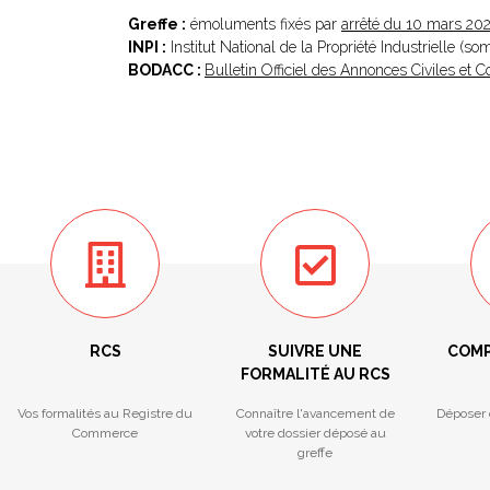
Greffe :
émoluments fixés par
arrêté du 10 mars 20
INPI :
Institut National de la Propriété Industrielle (s
BODACC :
Bulletin Officiel des Annonces Civiles et
RCS
SUIVRE UNE
COMP
FORMALITÉ AU RCS
Vos formalités au Registre du
Connaître l'avancement de
Déposer 
Commerce
votre dossier déposé au
greffe