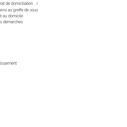
t de domiciliation ...).
 ainsi au greffe de vous
xé au domicile
 les démarches
blissement