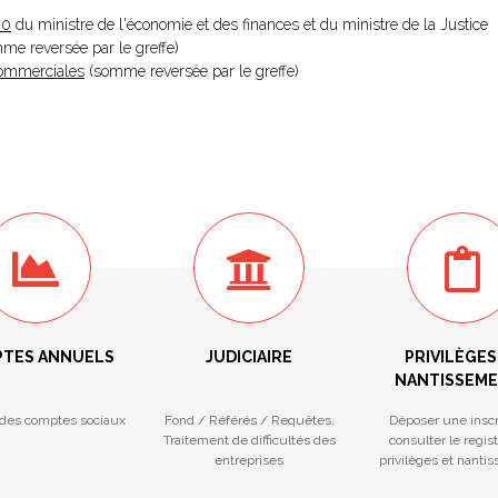
20
du ministre de l'économie et des finances et du ministre de la Justice
omme reversée par le greffe)
 Commerciales
(somme reversée par le greffe)
TES ANNUELS
JUDICIAIRE
PRIVILÈGES
NANTISSEM
des comptes sociaux
Fond / Référés / Requêtes.
Déposer une inscr
Traitement de difficultés des
consulter le regis
entreprises
privilèges et nanti