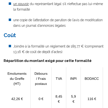
un pouvoir
du représentant légal s’il n’effectue pas lui-même
la formalité
une copie de l’attestation de parution de l’avis de modification
dans un journal d’annonces légales
Coût
Joindre à la formalité un règlement de
185.77 € (comprenant
13,16 € de coût de dépôt d'actes).
Répartition du montant exigé pour cette formalité
Emoluments
Débours
du Greffe
/ Frais
TVA
INPI
BODACC
(HT)
postaux
8,45
5,9
42,26 €
0 €
116 €
€
€