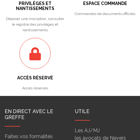
PRIVILÈGES ET
ESPACE COMMANDE
NANTISSEMENTS
Commandes de documents officiels
Déposer une inscription, consulter
le registre des privilèges et
nantissements
ACCÈS RÉSERVÉ
Accès réservés
EN DIRECT AVEC LE
UTILE
GREFFE
Les AJ/MJ
Faites vos formalités
les avocats de Nevers