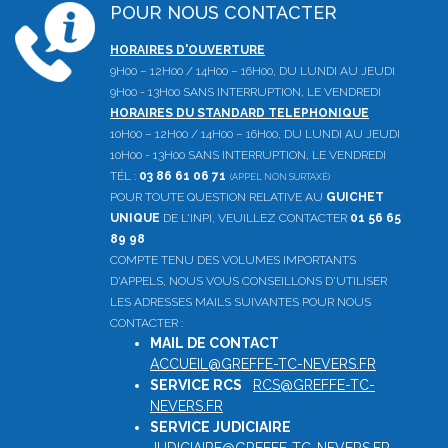
POUR NOUS CONTACTER
HORAIRES D'OUVERTURE
9H00 – 12H00 / 14H00 – 16H00, DU LUNDI AU JEUDI
9H00 - 13H00 SANS INTERRUPTION, LE VENDREDI
HORAIRES DU STANDARD TELEPHONIQUE
10H00 – 12H00 / 14H00 – 16H00, DU LUNDI AU JEUDI
10H00 - 13H00 SANS INTERRUPTION, LE VENDREDI
TÉL :
03 86 61 06 71
(APPEL NON SURTAXÉ)
POUR TOUTE QUESTION RELATIVE AU
GUICHET
UNIQUE
DE L'INPI, VEUILLEZ CONTACTER
01 56 65
89 98
COMPTE TENU DES VOLUMES IMPORTANTS
D'APPELS, NOUS VOUS CONSEILLONS D'UTILISER
LES ADRESSES MAILS SUIVANTES POUR NOUS
CONTACTER :
MAIL DE CONTACT
:
ACCUEIL@GREFFE-TC-NEVERS.FR
SERVICE RCS
:
RCS@GREFFE-TC-
NEVERS.FR
SERVICE JUDICIAIRE
: