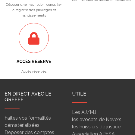
Déposer une inscription, consulter
le registre des privilèges et
nantissements
ACCÈS RÉSERVÉ
Accès réservés
EN DIRECT AVEC LE
UTILE
GREFFE
Les AJ/MJ
Faites vos formalités
les avocats de Nevers
dématérialisées
les huissiers de justice
Déposer des comptes
Association APESA