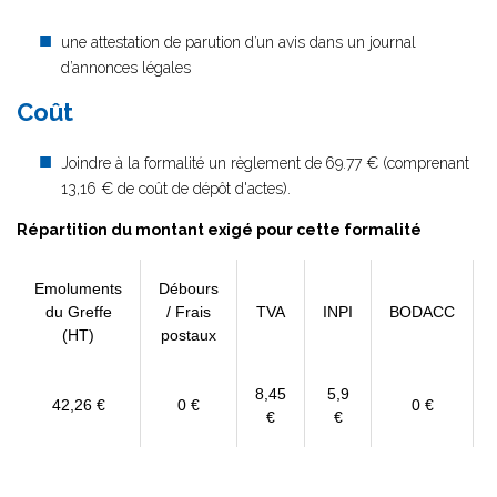
une attestation de parution d’un avis dans un journal
d’annonces légales
Coût
Joindre à la formalité un règlement de
69.77 € (comprenant
13,16 € de coût de dépôt d'actes).
Répartition du montant exigé pour cette formalité
Emoluments
Débours
du Greffe
/ Frais
TVA
INPI
BODACC
(HT)
postaux
8,45
5,9
42,26 €
0 €
0 €
€
€