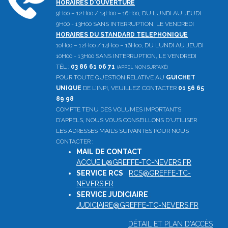
HORAIRES D'OUVERTURE
9H00 – 12H00 / 14H00 – 16H00, DU LUNDI AU JEUDI
9H00 - 13H00 SANS INTERRUPTION, LE VENDREDI
HORAIRES DU STANDARD TELEPHONIQUE
10H00 – 12H00 / 14H00 – 16H00, DU LUNDI AU JEUDI
10H00 - 13H00 SANS INTERRUPTION, LE VENDREDI
TÉL :
03 86 61 06 71
(APPEL NON SURTAXÉ)
POUR TOUTE QUESTION RELATIVE AU
GUICHET
UNIQUE
DE L'INPI, VEUILLEZ CONTACTER
01 56 65
89 98
COMPTE TENU DES VOLUMES IMPORTANTS
D'APPELS, NOUS VOUS CONSEILLONS D'UTILISER
LES ADRESSES MAILS SUIVANTES POUR NOUS
CONTACTER :
MAIL DE CONTACT
:
ACCUEIL@GREFFE-TC-NEVERS.FR
SERVICE RCS
:
RCS@GREFFE-TC-
NEVERS.FR
SERVICE JUDICIAIRE
:
JUDICIAIRE@GREFFE-TC-NEVERS.FR
DÉTAIL ET PLAN D'ACCÈS