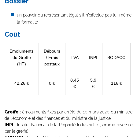
dossier
un pouvoir
du représentant légal s'il n'effectue pas lui-même
la formalité
Coût
Emoluments
Débours
du Greffe
/ Frais
TVA
INPI
BODACC
(HT)
postaux
8,45
5,9
42,26 €
0 €
116 €
€
€
Greffe :
émoluments fixés par
arrêté du 10 mars 2020
du ministre
de l'économie et des finances et du ministre de la justice
INPI :
Institut National de la Propriété Industrielle (somme reversée
par le greffe)