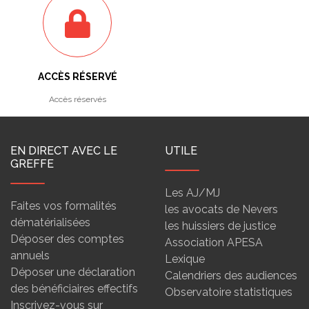
ACCÈS RÉSERVÉ
Accès réservés
EN DIRECT AVEC LE
UTILE
GREFFE
Les AJ/MJ
Faites vos formalités
les avocats de Nevers
dématérialisées
les huissiers de justice
Déposer des comptes
Association APESA
annuels
Lexique
Déposer une déclaration
Calendriers des audiences
des bénéficiaires effectifs
Observatoire statistiques
Inscrivez-vous sur