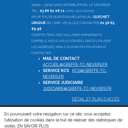
10H00 - 13H00 SANS INTERRUPTION, LE VENDREDI
TÉL :
03 86 61 06 71
(APPEL NON SURTAXÉ)
POUR TOUTE QUESTION RELATIVE AU
GUICHET
UNIQUE
DE L'INPI, VEUILLEZ CONTACTER
01 56 65
89 98
COMPTE TENU DES VOLUMES IMPORTANTS
D'APPELS, NOUS VOUS CONSEILLONS D'UTILISER
LES ADRESSES MAILS SUIVANTES POUR NOUS
CONTACTER :
MAIL DE CONTACT
:
ACCUEIL@GREFFE-TC-NEVERS.FR
SERVICE RCS
:
RCS@GREFFE-TC-
NEVERS.FR
SERVICE JUDICIAIRE
:
JUDICIAIRE@GREFFE-TC-NEVERS.FR
DÉTAIL ET PLAN D'ACCÈS
En poursuivant votre navigation sur ce site, vous acceptez
© 2026, Greffe du tribunal de commerce de Nevers -
Mentions
l’utilisation de cookies dans le but de réaliser des statistiques de
légales
-
Contact
-
Gestion des cookies
-
Politique de
visites.
EN SAVOIR PLUS