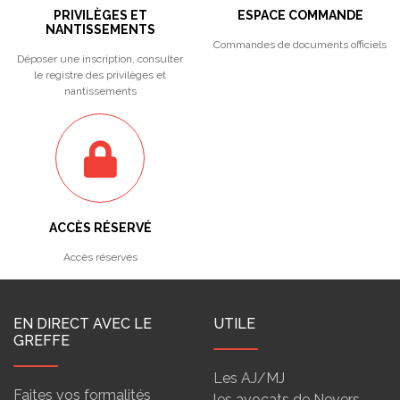
PRIVILÈGES ET
ESPACE COMMANDE
NANTISSEMENTS
Commandes de documents officiels
Déposer une inscription, consulter
le registre des privilèges et
nantissements
ACCÈS RÉSERVÉ
Accès réservés
EN DIRECT AVEC LE
UTILE
GREFFE
Les AJ/MJ
Faites vos formalités
les avocats de Nevers