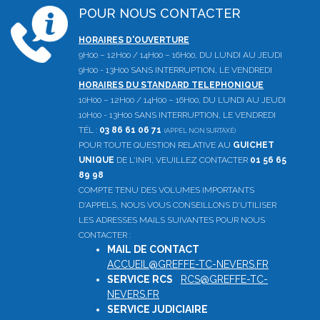
POUR NOUS CONTACTER
HORAIRES D'OUVERTURE
9H00 – 12H00 / 14H00 – 16H00, DU LUNDI AU JEUDI
9H00 - 13H00 SANS INTERRUPTION, LE VENDREDI
HORAIRES DU STANDARD TELEPHONIQUE
10H00 – 12H00 / 14H00 – 16H00, DU LUNDI AU JEUDI
10H00 - 13H00 SANS INTERRUPTION, LE VENDREDI
TÉL :
03 86 61 06 71
(APPEL NON SURTAXÉ)
POUR TOUTE QUESTION RELATIVE AU
GUICHET
UNIQUE
DE L'INPI, VEUILLEZ CONTACTER
01 56 65
89 98
COMPTE TENU DES VOLUMES IMPORTANTS
D'APPELS, NOUS VOUS CONSEILLONS D'UTILISER
LES ADRESSES MAILS SUIVANTES POUR NOUS
CONTACTER :
MAIL DE CONTACT
:
ACCUEIL@GREFFE-TC-NEVERS.FR
SERVICE RCS
:
RCS@GREFFE-TC-
NEVERS.FR
SERVICE JUDICIAIRE
: