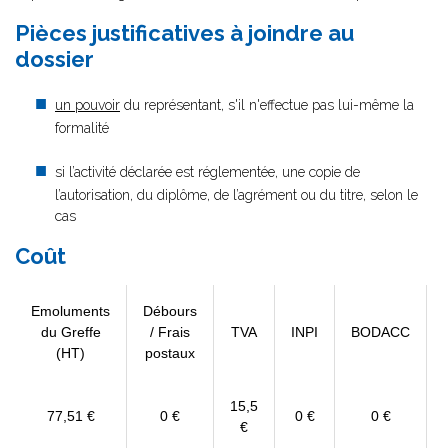
Pièces justificatives à joindre au
dossier
un pouvoir
du représentant, s'il n'effectue pas lui-même la
formalité
si l’activité déclarée est réglementée, une copie de
l’autorisation, du diplôme, de l’agrément ou du titre, selon le
cas
Coût
Emoluments
Débours
du Greffe
/ Frais
TVA
INPI
BODACC
(HT)
postaux
15,5
77,51 €
0 €
0 €
0 €
€