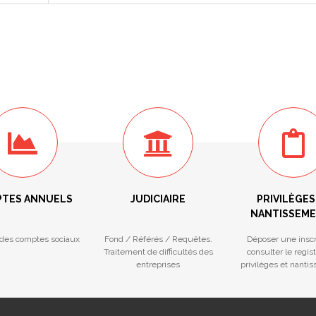
TES ANNUELS
JUDICIAIRE
PRIVILÈGES
NANTISSEM
des comptes sociaux
Fond / Référés / Requêtes.
Déposer une inscr
Traitement de difficultés des
consulter le regis
entreprises
privilèges et nanti