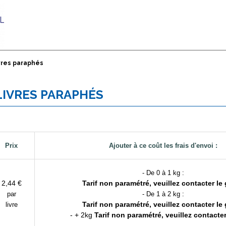
ivres paraphés
 LIVRES PARAPHÉS
Prix
Ajouter à ce coût les frais d'envoi :
- De 0 à 1 kg :
2,44 €
Tarif non paramétré, veuillez contacter le 
par
- De 1 à 2 kg :
Tarif non paramétré, veuillez contacter le 
livre
- + 2kg
Tarif non paramétré, veuillez contacter