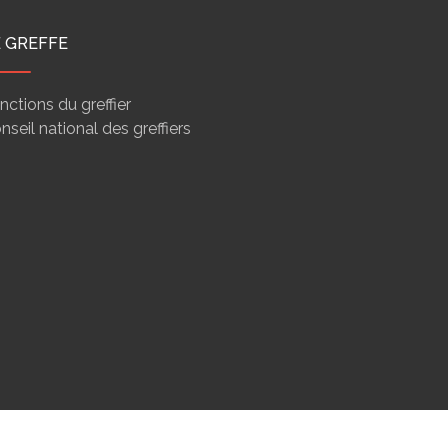
E GREFFE
nctions du greffier
nseil national des greffiers