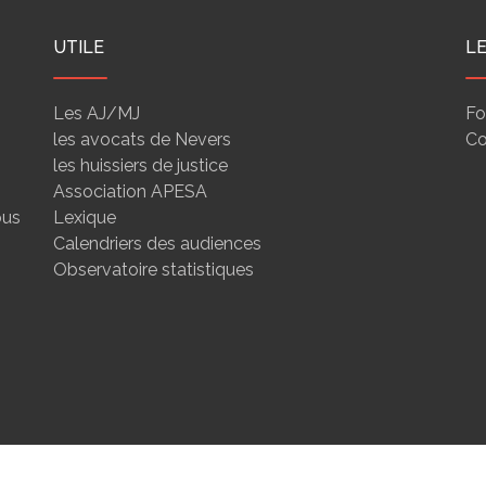
UTILE
L
Les AJ/MJ
Fo
les avocats de Nevers
Co
les huissiers de justice
Association APESA
ous
Lexique
Calendriers des audiences
Observatoire statistiques