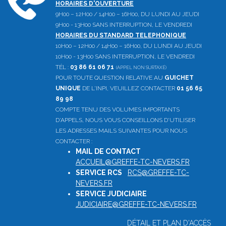
HORAIRES D'OUVERTURE
9H00 – 12H00 / 14H00 – 16H00, DU LUNDI AU JEUDI
9H00 - 13H00 SANS INTERRUPTION, LE VENDREDI
HORAIRES DU STANDARD TELEPHONIQUE
10H00 – 12H00 / 14H00 – 16H00, DU LUNDI AU JEUDI
10H00 - 13H00 SANS INTERRUPTION, LE VENDREDI
TÉL :
03 86 61 06 71
(APPEL NON SURTAXÉ)
POUR TOUTE QUESTION RELATIVE AU
GUICHET
UNIQUE
DE L'INPI, VEUILLEZ CONTACTER
01 56 65
89 98
COMPTE TENU DES VOLUMES IMPORTANTS
D'APPELS, NOUS VOUS CONSEILLONS D'UTILISER
LES ADRESSES MAILS SUIVANTES POUR NOUS
CONTACTER :
MAIL DE CONTACT
:
ACCUEIL@GREFFE-TC-NEVERS.FR
SERVICE RCS
:
RCS@GREFFE-TC-
NEVERS.FR
SERVICE JUDICIAIRE
:
JUDICIAIRE@GREFFE-TC-NEVERS.FR
DÉTAIL ET PLAN D'ACCÈS