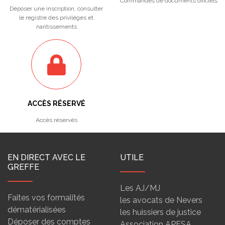
Commandes de documents officiels
Déposer une inscription, consulter
le registre des privilèges et
nantissements
ACCÈS RÉSERVÉ
Accès réservés
EN DIRECT AVEC LE
UTILE
GREFFE
Les AJ/MJ
Faites vos formalités
les avocats de Nevers
dématérialisées
les huissiers de justice
Déposer des comptes
Association APESA