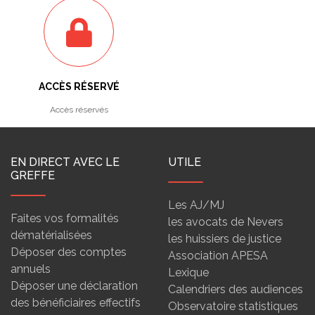
ACCÈS RÉSERVÉ
Accès réservés
EN DIRECT AVEC LE
UTILE
GREFFE
Les AJ/MJ
Faites vos formalités
les avocats de Nevers
dématérialisées
les huissiers de justice
Déposer des comptes
Association APESA
annuels
Lexique
Déposer une déclaration
Calendriers des audiences
des bénéficiaires effectifs
Observatoire statistiques