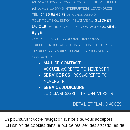
10H00 – 12H00 / 14H00 – 16H00, DU LUNDI AU JEUDI
10H00 - 13H00 SANS INTERRUPTION, LE VENDREDI
TÉL :
03 86 61 06 71
(APPEL NON SURTAXÉ)
POUR TOUTE QUESTION RELATIVE AU
GUICHET
UNIQUE
DE L'INPI, VEUILLEZ CONTACTER
01 56 65
89 98
COMPTE TENU DES VOLUMES IMPORTANTS
D'APPELS, NOUS VOUS CONSEILLONS D'UTILISER
LES ADRESSES MAILS SUIVANTES POUR NOUS
CONTACTER :
MAIL DE CONTACT
:
ACCUEIL@GREFFE-TC-NEVERS.FR
SERVICE RCS
:
RCS@GREFFE-TC-
NEVERS.FR
SERVICE JUDICIAIRE
:
JUDICIAIRE@GREFFE-TC-NEVERS.FR
DÉTAIL ET PLAN D'ACCÈS
En poursuivant votre navigation sur ce site, vous acceptez
© 2026, Greffe du tribunal de commerce de Nevers -
Mentions
l’utilisation de cookies dans le but de réaliser des statistiques de
légales
-
Contact
-
Gestion des cookies
-
Politique de