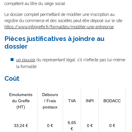
compétent au titre du siège social.
Le dossier complet permettant de modifier une inscription au
registre du commerce et des sociétés peut être déposé sur le site
https://www.infogreffe.fr/formalites/modifier-une-entreprise
Pièces justificatives à joindre au
dossier
un pouvoir
du représentant légal, s'il n'effecte pas lui-même
la formalité
Coût
Emoluments
Débours
du Greffe
/ Frais
TVA
INPI
BODACC
(HT)
postaux
6,65
33,24 €
0 €
0 €
0 €
€