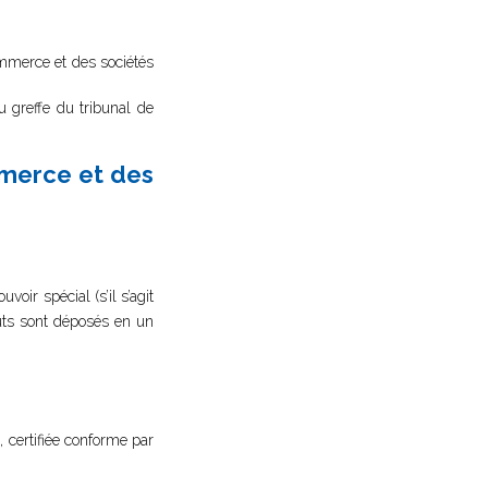
commerce et des sociétés
au greffe du tribunal de
mmerce et des
oir spécial (s’il s’agit
atuts sont déposés en un
, certifiée conforme par