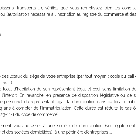
ssons, transports ...), vérifiez que vous remplissez bien les conditi
t ou l’autorisation nécessaire à l’inscription au registre du commerce et des
s
re des locaux du siège de votre entreprise (par tout moyen : copie du bai
es ...).
le local d'habitation de son représentant légal et ceci sans limitation 
e l'interdit. En revanche, en présence de disposition législative ou de s
le personnel du représentant légal, la domiciliation dans ce local d'habit
nq ans à compter de l'immatriculation. Cette durée est réduite le cas 
(L123-11-1 du code de commerce).
ement vous adresser à une société de domiciliation (voir également 
 et des sociétés domiciliées
), à une pépinière d’entreprises ...