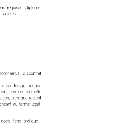
ons requises (diplôme,
 sociétés.
l commercial, du contrat
de durée lorsqu' aucune
tipulation contractuelle
ation, bien que restant
échéant au terme légal,
notre fiche pratique :