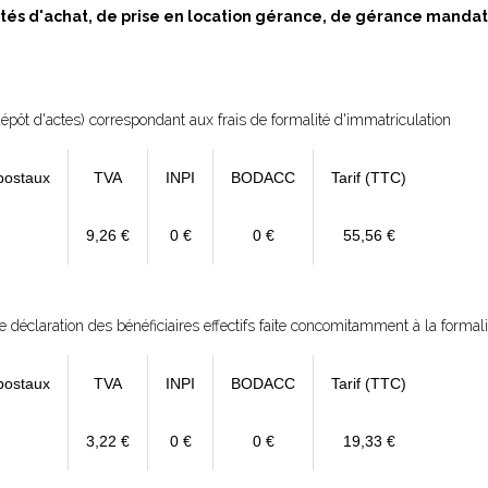
ités d'achat, de prise en location gérance, de gérance mandat
épôt d'actes) correspondant aux frais de formalité d'immatriculation
postaux
TVA
INPI
BODACC
Tarif (TTC)
9,26 €
0 €
0 €
55,56 €
déclaration des bénéficiaires effectifs faite concomitamment à la formali
postaux
TVA
INPI
BODACC
Tarif (TTC)
3,22 €
0 €
0 €
19,33 €