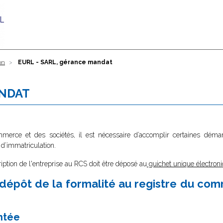
on
EURL - SARL, gérance mandat
ANDAT
ommerce et des sociétés, il est nécessaire d’accomplir certaines dé
 d’immatriculation.
ription de l'entreprise au RCS doit être déposé au
guichet unique électroni
dépôt de la formalité au registre du co
ntée