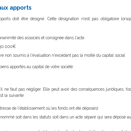
aux apports
rts doit être désigné. Cette désignation n'est pas obligatoire lorsqu
unanimité des associés et consignée dans l'acte
à 30.000€
re non soumis à l'évaluation n'excédant pas la moitié du capital social
iens apportés au capital de votre société.
l ne faut pas négliger. Elle peut avoir des conséquences juridiques, fisc
st la suivante :
’adresse de l'établissement où les fonds ont été déposés)
re nommé soit dans les statuts soit dans un acte séparé qui sera déposé 