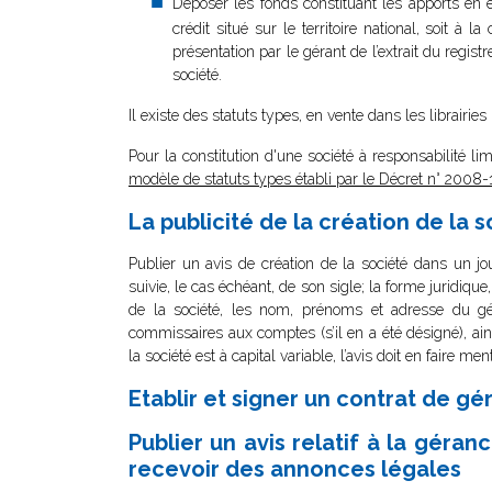
Déposer les fonds constituant les apports en
crédit situé sur le territoire national, soit à
présentation par le gérant de l’extrait du regis
société.
Il existe des statuts types, en vente dans les librairies
Pour la constitution d'une société à responsabilité 
modèle de statuts types établi par le Décret n° 200
La publicité de la création de la 
Publier un avis de création de la société dans un jou
suivie, le cas échéant, de son sigle; la forme juridique
de la société, les nom, prénoms et adresse du gér
commissaires aux comptes (s’il en a été désigné), ai
la société est à capital variable, l’avis doit en faire 
Etablir et signer un contrat de 
Publier un avis relatif à la gér
recevoir des annonces légales