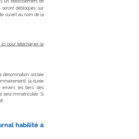
ns un établissement de
ds seront débloqués sur
mpte ouvert au nom de la
 ici pour télécharger le
la dénomination sociale
é sommairement), la durée
envers les tiers, des
é sera immatriculée. Si
it.
nal habilité à