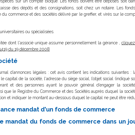
 espèces sur un compte bloqué. Les fonds doivent être déposés soit da
 la caisse des dépôts et des consignations, soit chez un notaire. Les fon
tre du commerce et des sociétés délivré par le greffier, et virés sur le co
 universitaires ou spécialisées.
limitée dont l'associé unique assume personnellement la gérance ,
cliquez
8-1419 du 19 décembre 2008
société
rnal d’annonces légales : cet avis contient les indications suivantes : 
, le capital de la société, l'adresse du siège social, l’objet social (indiqu
ant et des personnes ayant le pouvoir général d’engager la société 
nsi que le Registre du Commerce et des Sociétés auprès duquel la sociét
mention et indiquer le montant au-dessous duquel le capital ne peut être rédu
gérance mandat d'un fonds de commerce
ance mandat du fonds de commerce dans un jour