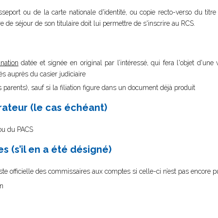
sseport ou de la carte nationale d'identité, ou copie recto-verso du titr
tre de séjour de son titulaire doit lui permettre de s'inscrire au RCS.
nation
datée et signée en original par l’intéressé, qui fera l'objet d'une v
 auprès du casier judiciaire
 parents), sauf si la filiation figure dans un document déjà produit
rateur (le cas échéant)
e ou du PACS
 (s’il en a été désigné)
 liste officielle des commissaires aux comptes si celle-ci n’est pas encore p
on