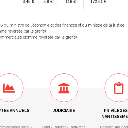
8,45 €
5,9 €
116 €
172,61 €
20
du ministre de l'économie et des finances et du ministre de la justice
omme reversée par le greffe)
 Commerciales
(somme reversée par le greffe)
TES ANNUELS
JUDICIAIRE
PRIVILÈGES
NANTISSEM
des comptes sociaux
Fond / Référés / Requêtes.
Déposer une inscr