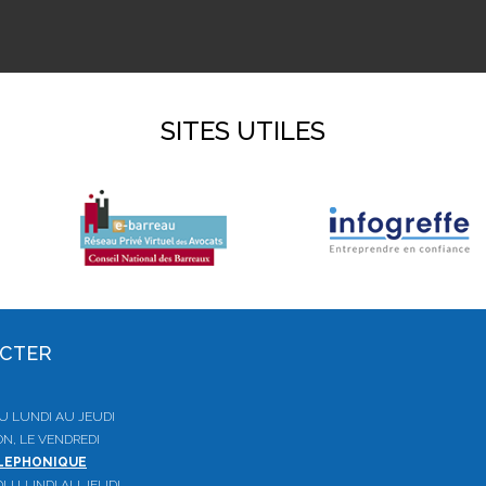
SITES UTILES
ACTER
 DU LUNDI AU JEUDI
ON, LE VENDREDI
ELEPHONIQUE
, DU LUNDI AU JEUDI