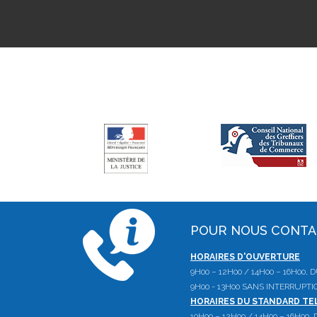
POUR NOUS CONT
HORAIRES D'OUVERTURE
9H00 – 12H00 / 14H00 – 16H00,
9H00 - 13H00 SANS INTERRUPTI
HORAIRES DU STANDARD T
10H00 – 12H00 / 14H00 – 16H00