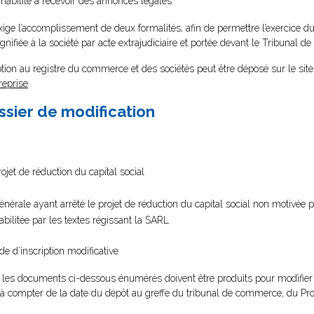
 habilité à recevoir des annonces légales
xige l’accomplissement de deux formalités, afin de permettre l’exercice du
t signifiée à la société par acte extrajudiciaire et portée devant le Tribunal
tion au registre du commerce et des sociétés peut être déposé sur le site
reprise
ssier de modification
ojet de réduction du capital social
rale ayant arrêté le projet de réduction du capital social non motivée par
bilitée par les textes régissant la SARL
 d’inscription modificative
), les documents ci-dessous énumérés doivent être produits pour modifier l
 à compter de la date du dépôt au greffe du tribunal de commerce, du Pr