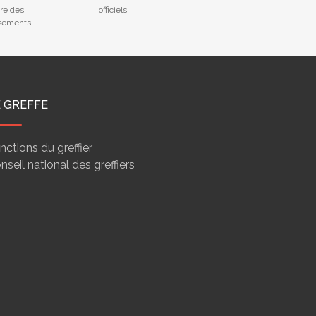
tre des
officiels
ssements
E GREFFE
nctions du greffier
nseil national des greffiers