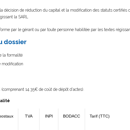
la décision de réduction du capital et la modification des statuts certifiés
égissant la SARL
nforme par le gérant ou par toute personne habilitée par les textes régissa
au dossier
 la formalité
e modification
 (comprenant 14.35€ de coût de dépôt d'actes).
alité
postaux
TVA
INPI
BODACC
Tarif (TTC)