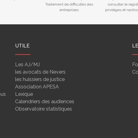
Traitement de difficultés des
consulter le regis
entreprises
privilèges et nanti
UTILE
L
Les AJ/MJ
Fo
les avocats de Nevers
Co
les huissiers de justice
Association APESA
ous
Lexique
Calendriers des audiences
Observatoire statistiques