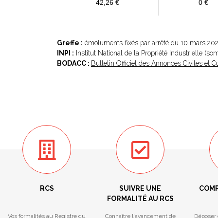
42,26 €
0 €
Greffe :
émoluments fixés par
arrêté du 10 mars 20
INPI :
Institut National de la Propriété Industrielle (s
BODACC :
Bulletin Officiel des Annonces Civiles et
RCS
SUIVRE UNE
COMP
FORMALITÉ AU RCS
Vos formalités au Registre du
Connaître l'avancement de
Déposer 