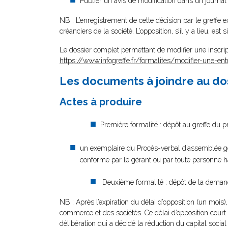
Publier un avis de modification dans un journal
NB : L’enregistrement de cette décision par le greffe e
créanciers de la société. L’opposition, s’il y a lieu, es
Le dossier complet permettant de modifier une inscrip
https://www.infogreffe.fr/formalites/modifier-une-ent
Les documents à joindre au do
Actes à produire
Première formalité : dépôt au greffe du pr
un exemplaire du Procès-verbal d’assemblée géné
conforme par le gérant ou par toute personne ha
Deuxième formalité : dépôt de la demande
NB : Après l’expiration du délai d’opposition (un mois
commerce et des sociétés. Ce délai d’opposition court
délibération qui a décidé la réduction du capital social