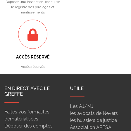
Déposer une inscription, consulter
le registre des privilèges et
nantissements
ACCÈS RÉSERVÉ
Accès réservés
EN DIRECT AVEC LE
UTILE
GREFFE
Les AJ/MJ
Faites vos formalités
les avocats de Nevers
dématérialisées
les huissiers de justice
Déposer des comptes
Association APESA