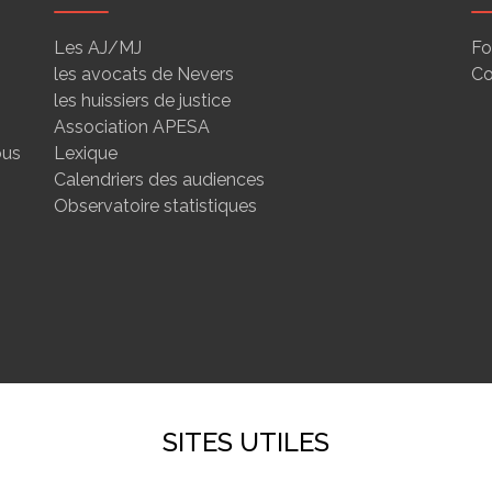
Les AJ/MJ
Fo
les avocats de Nevers
Co
les huissiers de justice
Association APESA
ous
Lexique
Calendriers des audiences
Observatoire statistiques
SITES UTILES