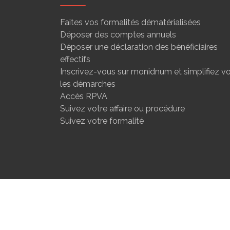
Faites vos formalités dématérialisées
Déposer des comptes annuels
Déposer une déclaration des bénéficiaires
effectifs
Inscrivez-vous sur monidnum et simplifiez v
les démarches
Accès RPVA
Suivez votre affaire ou procédure
Suivez votre formalité