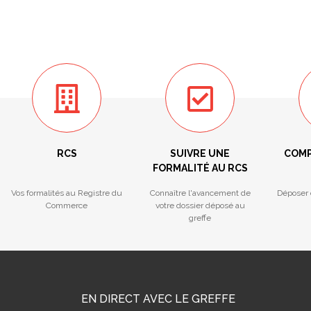
RCS
SUIVRE UNE
COMP
FORMALITÉ AU RCS
Vos formalités au Registre du
Connaître l'avancement de
Déposer 
Commerce
votre dossier déposé au
greffe
EN DIRECT AVEC LE GREFFE