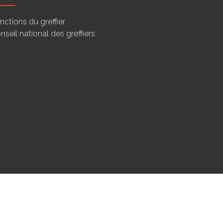
nctions du greffier
nseil national des greffiers