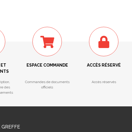
 ET
ESPACE COMMANDE
ACCÈS RÉSERVÉ
ENTS
iption,
Commandes de documents
Accès réservés
tre des
officiels
ssements
E GREFFE