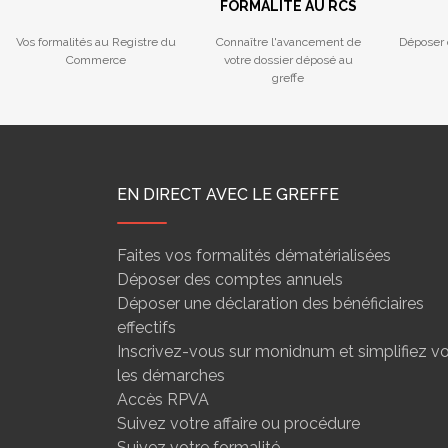
FORMALITÉ AU RCS
Vos formalités au Registre du
Connaître l'avancement de
Déposer 
Commerce
votre dossier déposé au
greffe
EN DIRECT AVEC LE GREFFE
Faites vos formalités dématérialisées
Déposer des comptes annuels
Déposer une déclaration des bénéficiaires
effectifs
Inscrivez-vous sur monidnum et simplifiez v
les démarches
Accès RPVA
Suivez votre affaire ou procédure
Suivez votre formalité