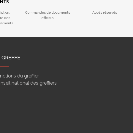
ENTS
iption,
Commandes de documents
Accès réservés
tre des
officiels
ssements
E GREFFE
nctions du greffier
nseil national des greffiers