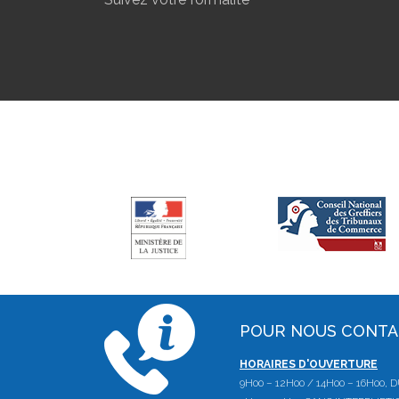
POUR NOUS CONT
HORAIRES D'OUVERTURE
9H00 – 12H00 / 14H00 – 16H00,