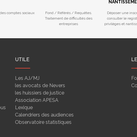
NANTISSEM
des comptes sociaux
Fond / Référés / Requêtes.
Déposer une inscr
Traitement de difficultés des
consulter le regis
entreprises
privilèges et nanti
UTILE
L
Les AJ/MJ
Fo
les avocats de Nevers
Co
les huissiers de justice
Association APESA
ous
Lexique
Calendriers des audiences
Observatoire statistiques