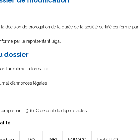
ssier de modification
 la décision de prorogation de la durée de la société certifié conforme par 
onforme par le représentant légal
au dossier
 pas lui-même la formalité
ournal d’annonces légales
comprenant 13,16 € de coût de dépôt d'actes
alité
postaux
TVA
INPI
BODACC
Tarif (TTC)