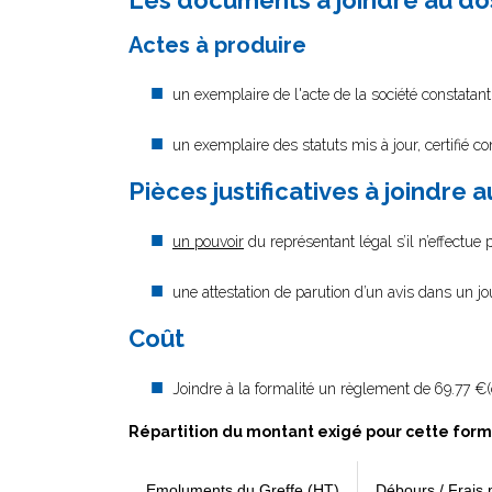
Les documents à joindre au do
Actes à produire
un exemplaire de l'acte de la société constatant
un exemplaire des statuts mis à jour, certifié c
Pièces justificatives à joindre 
un pouvoir
du représentant légal s’il n’effectue
une attestation de parution d’un avis dans un j
Coût
Joindre à la formalité un règlement de
69.77 €(
Répartition du montant exigé pour cette form
Emoluments du Greffe (HT)
Débours / Frais 