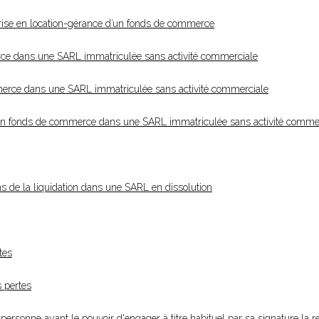
rise en location-gérance d’un fonds de commerce
erce dans une SARL immatriculée sans activité commerciale
ommerce dans une SARL immatriculée sans activité commerciale
e d'un fonds de commerce dans une SARL immatriculée sans activité comme
ns de la liquidation dans une SARL en dissolution
tes
s pertes
personne ayant le pouvoir d'engager à titre habituel par sa signature la r