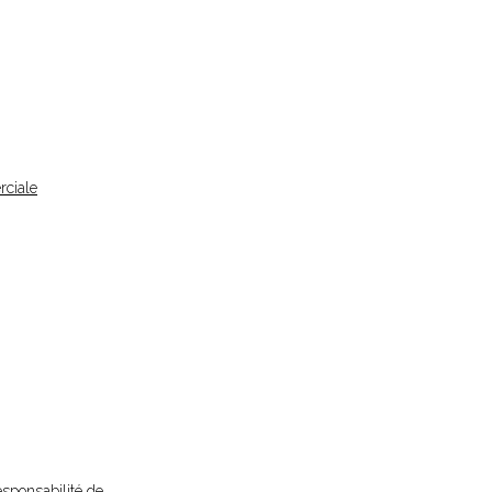
rciale
esponsabilité de