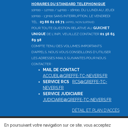
HORAIRES DU STANDARD TELEPHONIQUE
10H00 – 12H00 / 14H00 – 16H00, DU LUNDI AU JEUDI
10H00 - 13H00 SANS INTERRUPTION, LE VENDREDI
TÉL :
03 86 61 06 71
(APPEL NON SURTAXÉ)
POUR TOUTE QUESTION RELATIVE AU
GUICHET
UNIQUE
DE L'INPI, VEUILLEZ CONTACTER
01 56 65
89 98
COMPTE TENU DES VOLUMES IMPORTANTS
D'APPELS, NOUS VOUS CONSEILLONS D'UTILISER
LES ADRESSES MAILS SUIVANTES POUR NOUS
CONTACTER :
MAIL DE CONTACT
:
ACCUEIL@GREFFE-TC-NEVERS.FR
SERVICE RCS
:
RCS@GREFFE-TC-
NEVERS.FR
SERVICE JUDICIAIRE
:
JUDICIAIRE@GREFFE-TC-NEVERS.FR
DÉTAIL ET PLAN D'ACCÈS
En poursuivant votre navigation sur ce site, vous acceptez
© 2026, Greffe du tribunal de commerce de Nevers -
Mentions