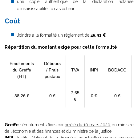
une copie authentique de la déclaration notariée
d’insaisissabilité, le cas échéant.
Coût
Joindre à la formalité un règlement de
45,91 €
.
Répartition du montant exigé pour cette formalité
Emoluments
Débours
du Greffe
/ Frais
TVA
INPI
BODACC
(HT)
postaux
7,65
38,26 €
0 €
0 €
0 €
€
Greffe :
émoluments fixés par
arrêté du 10 mars 2020
du ministre
de l'économie et des finances et du ministre de la justice
INPI :
Institut National de la Propriété Industrielle (somme reversée