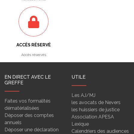
ACCÈS RÉSERVÉ
Accès réservés
EN DIRECT AVEC LE
UTILE
GREFFE
Les AJ/MJ
Faites vos formalités
les avocats de Nevers
dématérialisées
les huissiers de justice
Déposer des comptes
Association APESA
annuels
Lexique
Déposer une déclaration
Calendriers des audiences