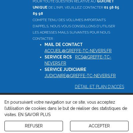
POUR TOUTE QUESTION RELATIVE AU
GUICHET
UNIQUE
DE L'INPI, VEUILLEZ CONTACTER
01 56 65
89 98
COMPTE TENU DES VOLUMES IMPORTANTS
D'APPELS, NOUS VOUS CONSEILLONS D'UTILISER
LES ADRESSES MAILS SUIVANTES POUR NOUS
CONTACTER :
MAIL DE CONTACT
:
ACCUEIL@GREFFE-TC-NEVERS.FR
SERVICE RCS
:
RCS@GREFFE-TC-
NEVERS.FR
SERVICE JUDICIAIRE
:
JUDICIAIRE@GREFFE-TC-NEVERS.FR
DÉTAIL ET PLAN D'ACCÈS
En poursuivant votre navigation sur ce site, vous acceptez
© 2026, Greffe du tribunal de commerce de Nevers -
Mentions
l’utilisation de cookies dans le but de réaliser des statistiques de
légales
-
Contact
-
Gestion des cookies
-
Politique de
visites.
EN SAVOIR PLUS
confidentialité et de cookies
Version : 1.8.1
REFUSER
ACCEPTER