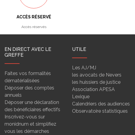
ACCÈS RÉSERVÉ
Accès réservés
EN DIRECT AVEC LE
UTILE
GREFFE
Les AJ/MJ
Faites vos formalités
les avocats de Nevers
dématérialisées
les huissiers de justice
Déposer des comptes
Association APESA
annuels
Lexique
Déposer une déclaration
Calendriers des audiences
des bénéficiaires effectifs
Observatoire statistiques
Inscrivez-vous sur
monidnum et simplifiez
vous les démarches