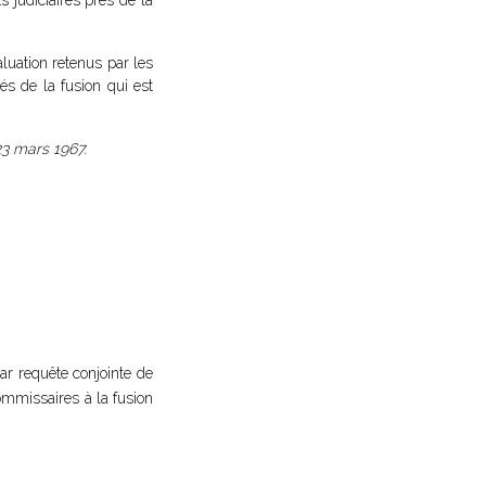
 judiciaires près de la
aluation retenus par les
és de la fusion qui est
23 mars 1967.
par requête conjointe de
ommissaires à la fusion