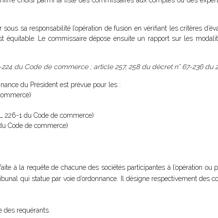
hiffre choisi parmi la liste des commissaires aux comptes ou des experts
ous sa responsabilité l’opération de fusion en vérifiant les critères d’év
st équitable. Le commissaire dépose ensuite un rapport sur les modalit
225-224 du Code de commerce ; article 257, 258 du décret n° 67-236 du 
nance du Président est prévue pour les :
commerce)
 226-1 du Code de commerce)
 du Code de commerce)
aite à la requête de chacune des sociétés participantes à l’opération ou 
ribunal qui statue par voie d’ordonnance. Il désigne respectivement des c
e des requérants.