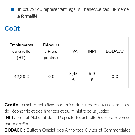
un pouvoir
du représentant légal s’il n’effectue pas lui-même
la formalité
Coût
Emoluments
Débours
du Greffe
/ Frais
TVA
INPI
BODACC
(HT)
postaux
8,45
5,9
42,26 €
0 €
0 €
€
€
Greffe :
émoluments fixés par
arrêté du 10 mars 2020
du ministre
de l'économie et des finances et du ministre de la justice
INPI :
Institut National de la Propriété Industrielle (somme reversée
par le greffe)
BODACC :
Bulletin Officiel des Annonces Civiles et Commerciales