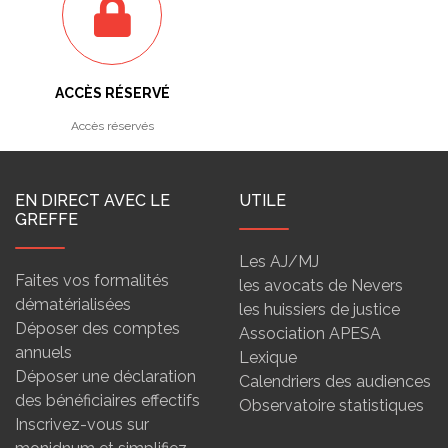
ACCÈS RÉSERVÉ
Accès réservés
EN DIRECT AVEC LE
UTILE
GREFFE
Les AJ/MJ
Faites vos formalités
les avocats de Nevers
dématérialisées
les huissiers de justice
Déposer des comptes
Association APESA
annuels
Lexique
Déposer une déclaration
Calendriers des audiences
des bénéficiaires effectifs
Observatoire statistiques
Inscrivez-vous sur