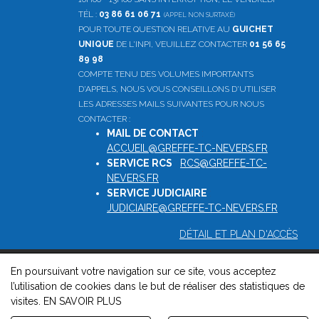
TÉL :
03 86 61 06 71
(APPEL NON SURTAXÉ)
POUR TOUTE QUESTION RELATIVE AU
GUICHET
UNIQUE
DE L'INPI, VEUILLEZ CONTACTER
01 56 65
89 98
COMPTE TENU DES VOLUMES IMPORTANTS
D'APPELS, NOUS VOUS CONSEILLONS D'UTILISER
LES ADRESSES MAILS SUIVANTES POUR NOUS
CONTACTER :
MAIL DE CONTACT
:
ACCUEIL@GREFFE-TC-NEVERS.FR
SERVICE RCS
:
RCS@GREFFE-TC-
NEVERS.FR
SERVICE JUDICIAIRE
:
JUDICIAIRE@GREFFE-TC-NEVERS.FR
DÉTAIL ET PLAN D'ACCÈS
En poursuivant votre navigation sur ce site, vous acceptez
© 2026, Greffe du tribunal de commerce de Nevers -
Mentions
l’utilisation de cookies dans le but de réaliser des statistiques de
légales
-
Contact
-
Gestion des cookies
-
Politique de
visites.
EN SAVOIR PLUS
confidentialité et de cookies